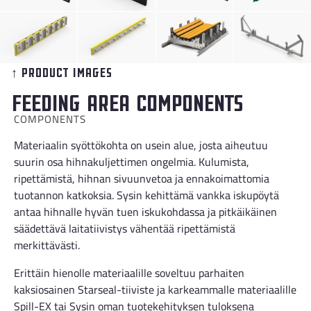
↑ Product images
Feeding area components
COMPONENTS
Materiaalin syöttökohta on usein alue, josta aiheutuu
suurin osa hihnakuljettimen ongelmia. Kulumista,
ripettämistä, hihnan sivuunvetoa ja ennakoimattomia
tuotannon katkoksia. Sysin kehittämä vankka iskupöytä
antaa hihnalle hyvän tuen iskukohdassa ja pitkäikäinen
säädettävä laitatiivistys vähentää ripettämistä
merkittävästi.
Erittäin hienolle materiaalille soveltuu parhaiten
kaksiosainen Starseal-tiiviste ja karkeammalle materiaalille
Spill-EX tai Sysin oman tuotekehityksen tuloksena