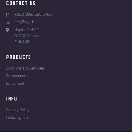
Contact Us
+358 (0)40 585 5485
info@sysi.fi
Rajatie 4 B 21
01230 Vantaa
FINLAND
Products
Solutions and Services
Components
Equipment
Info
Privacy Policy
Invoicing info