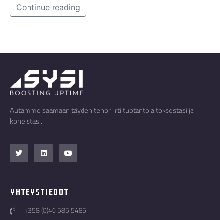
Continue reading
Autamme saamaan täyden tehon irti tuotantolaitoksestasi ja
koneistasi.
Yhteystiedot
+358 (0)40 585 5485