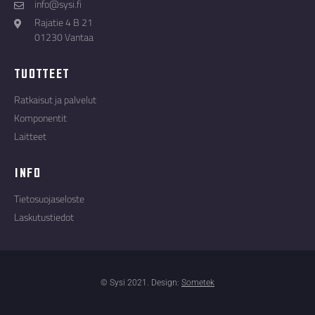
info@sysi.fi
Rajatie 4 B 21
01230 Vantaa
Tuotteet
Ratkaisut ja palvelut
Komponentit
Laitteet
Info
Tietosuojaseloste
Laskutustiedot
© Sysi 2021. Design:
Sometek