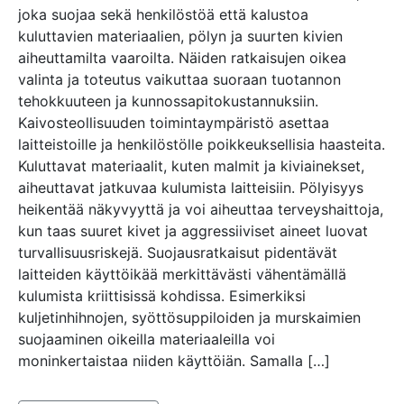
joka suojaa sekä henkilöstöä että kalustoa
kuluttavien materiaalien, pölyn ja suurten kivien
aiheuttamilta vaaroilta. Näiden ratkaisujen oikea
valinta ja toteutus vaikuttaa suoraan tuotannon
tehokkuuteen ja kunnossapitokustannuksiin.
Kaivosteollisuuden toimintaympäristö asettaa
laitteistoille ja henkilöstölle poikkeuksellisia haasteita.
Kuluttavat materiaalit, kuten malmit ja kiviainekset,
aiheuttavat jatkuvaa kulumista laitteisiin. Pölyisyys
heikentää näkyvyyttä ja voi aiheuttaa terveyshaittoja,
kun taas suuret kivet ja aggressiiviset aineet luovat
turvallisuusriskejä. Suojausratkaisut pidentävät
laitteiden käyttöikää merkittävästi vähentämällä
kulumista kriittisissä kohdissa. Esimerkiksi
kuljetinhihnojen, syöttösuppiloiden ja murskaimien
suojaaminen oikeilla materiaaleilla voi
moninkertaistaa niiden käyttöiän. Samalla […]