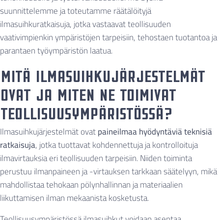
suunnittelemme ja toteutamme räätälöityjä
ilmasuihkuratkaisuja, jotka vastaavat teollisuuden
vaativimpienkin ympäristöjen tarpeisiin, tehostaen tuotantoa ja
parantaen työympäristön laatua.
Mitä ilmasuihkujärjestelmät
ovat ja miten ne toimivat
teollisuusympäristössä?
Ilmasuihkujärjestelmät ovat
paineilmaa hyödyntäviä teknisiä
ratkaisuja
, jotka tuottavat kohdennettuja ja kontrolloituja
ilmavirtauksia eri teollisuuden tarpeisiin. Niiden toiminta
perustuu ilmanpaineen ja -virtauksen tarkkaan säätelyyn, mikä
mahdollistaa tehokaan pölynhallinnan ja materiaalien
liikuttamisen ilman mekaanista kosketusta.
Teollisuusympäristössä ilmasuihkut voidaan asentaa