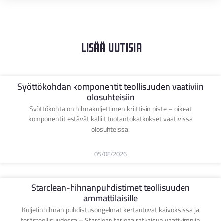
Lisää Uutisia
Syöttökohdan komponentit teollisuuden vaativiin
olosuhteisiin
Syöttökohta on hihnakuljettimen kriittisin piste – oikeat
komponentit estävät kalliit tuotantokatkokset vaativissa
olosuhteissa.
05/08/2026
Starclean-hihnanpuhdistimet teollisuuden
ammattilaisille
Kuljetinhihnan puhdistusongelmat kertautuvat kaivoksissa ja
terästeollisuudessa – Starclean tarjoaa ratkaisun vaativimpiin