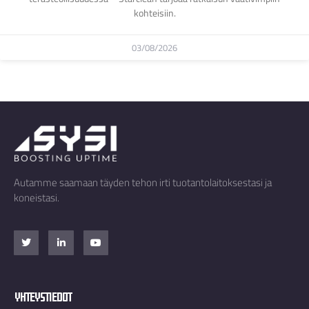
kohteisiin.
03/08/2026
Autamme saamaan täyden tehon irti tuotantolaitoksestasi ja
koneistasi.
Yhteystiedot