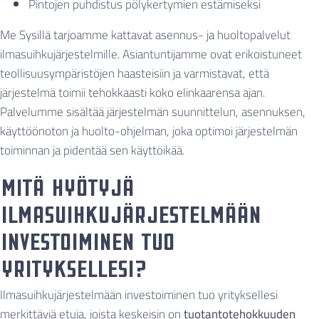
Pintojen puhdistus pölykertymien estämiseksi
Me Sysillä tarjoamme kattavat asennus- ja huoltopalvelut
ilmasuihkujärjestelmille. Asiantuntijamme ovat erikoistuneet
teollisuusympäristöjen haasteisiin ja varmistavat, että
järjestelmä toimii tehokkaasti koko elinkaarensa ajan.
Palvelumme sisältää järjestelmän suunnittelun, asennuksen,
käyttöönoton ja huolto-ohjelman, joka optimoi järjestelmän
toiminnan ja pidentää sen käyttöikää.
Mitä hyötyjä
ilmasuihkujärjestelmään
investoiminen tuo
yrityksellesi?
Ilmasuihkujärjestelmään investoiminen tuo yrityksellesi
merkittäviä etuja, joista keskeisin on
tuotantotehokkuuden