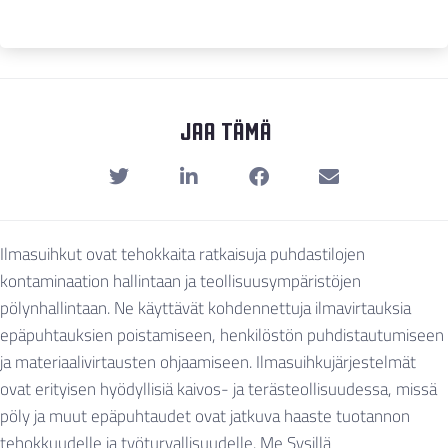
Jaa Tämä
Ilmasuihkut ovat tehokkaita ratkaisuja puhdastilojen
kontaminaation hallintaan ja teollisuusympäristöjen
pölynhallintaan. Ne käyttävät kohdennettuja ilmavirtauksia
epäpuhtauksien poistamiseen, henkilöstön puhdistautumiseen
ja materiaalivirtausten ohjaamiseen. Ilmasuihkujärjestelmät
ovat erityisen hyödyllisiä kaivos- ja terästeollisuudessa, missä
pöly ja muut epäpuhtaudet ovat jatkuva haaste tuotannon
tehokkuudelle ja työturvallisuudelle. Me Sysillä