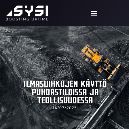
Ilmasuihkujen käyttö
puhdastiloissa ja
teollisuudessa
14/07/2025