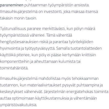
paraneminen
puhtaamman työympäristön ansiosta.
Ilmasuihkujärjestelmä on investointi, joka maksaa itsensä
takaisin monin tavoin.
Työturvallisuus paranee merkittävästi, kun pölyn määrä
työympäristössä vähenee. Tämä vähentää
hengitystiesairauksien riskiä ja parantaa työntekijöiden
hyvinvointia ja työtyytyväisyyttä. Samalla tuotantolaitteiden
käyttöikä pitenee, kun pöly ei pääse kertymään kriittisiin
komponentteihin ja aiheuttamaan kulumista tai
toimintahäiriöitä.
Ilmasuihkujärjestelmä mahdollistaa myös tehokkaamman
tuotannon, kun materiaalivirtaukset pysyvät puhtaampina ja
keskeytykset vähenevät. Järjestelmän energiatehokas toiminta
auttaa optimoimaan käyttökustannuksia ja vähentämään
ympäristövaikutuksia.