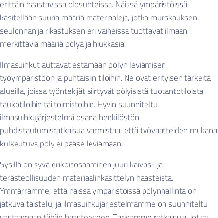
erittäin haastavissa olosuhteissa. Näissä ympäristöissä
käsitellään suuria määriä materiaaleja, jotka murskauksen,
seulonnan ja rikastuksen eri vaiheissa tuottavat ilmaan
merkittäviä määriä pölyä ja hiukkasia.
Ilmasuihkut auttavat estämään pölyn leviämisen
työympäristöön ja puhtaisiin tiloihin. Ne ovat erityisen tärkeitä
alueilla, joissa työntekijät siirtyvät pölyisistä tuotantotiloista
taukotiloihin tai toimistoihin. Hyvin suunniteltu
ilmasuihkujärjestelmä osana henkilöstön
puhdistautumisratkaisua varmistaa, että työvaatteiden mukana
kulkeutuva pöly ei pääse leviämään.
Sysillä on syvä erikoisosaaminen juuri kaivos- ja
terästeollisuuden materiaalinkäsittelyn haasteista.
Ymmärrämme, että näissä ympäristöissä pölynhallinta on
jatkuva taistelu, ja ilmasuihkujärjestelmämme on suunniteltu
vastaamaan tähän haasteeseen. Tarjoamme ratkaisuja, jotka: