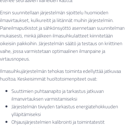
etenee seuraavien vaiheiden kautta:
Ensin suunnitellaan järjestelmän sijoittelu huomioiden
ilmavirtaukset, kulkureitit ja liitännät muihin järjestelmiin.
Paineilmaputkistot ja sähkönsyöttö asennetaan suunnitelman
mukaisesti, minkä jälkeen ilmasuihkulaitteet kiinnitetään
oikeisiin paikkoihin. Järjestelmän säätö ja testaus on kriittinen
vaihe, jossa varmistetaan optimaalinen ilmanpaine ja
virtausnopeus.
Ilmasuihkujärjestelmän tehokas toiminta edellyttää jatkuvaa
huoltoa. Keskeisimmät huoltotoimenpiteet ovat:
Suuttimien puhtaanapito ja tarkastus jatkuvan
ilmanvirtauksen varmistamiseksi
Järjestelmän tiiviyden tarkastus energiatehokkuuden
ylläpitämiseksi
Ohjausjärjestelmien kalibrointi ja toimintatestit