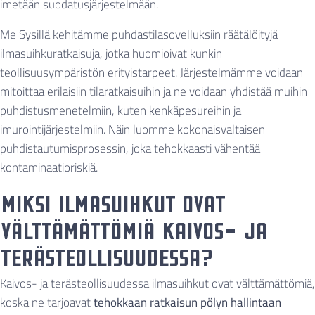
imetään suodatusjärjestelmään.
Me Sysillä kehitämme puhdastilasovelluksiin räätälöityjä
ilmasuihkuratkaisuja, jotka huomioivat kunkin
teollisuusympäristön erityistarpeet. Järjestelmämme voidaan
mitoittaa erilaisiin tilaratkaisuihin ja ne voidaan yhdistää muihin
puhdistusmenetelmiin, kuten kenkäpesureihin ja
imurointijärjestelmiin. Näin luomme kokonaisvaltaisen
puhdistautumisprosessin, joka tehokkaasti vähentää
kontaminaatioriskiä.
Miksi ilmasuihkut ovat
välttämättömiä kaivos- ja
terästeollisuudessa?
Kaivos- ja terästeollisuudessa ilmasuihkut ovat välttämättömiä,
koska ne tarjoavat
tehokkaan ratkaisun pölyn hallintaan