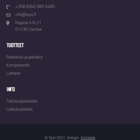
+358 (0)40 585 5485
info@sysi.fi
Rajatie 4 B 21
01230 Vantaa
Tuotteet
Ratkaisut ja palvelut
Komponentit
Laitteet
Info
Tietosuojaseloste
Laskutustiedot
© Sysi 2021. Design:
Sometek