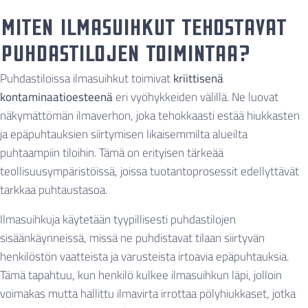
Miten ilmasuihkut tehostavat
puhdastilojen toimintaa?
Puhdastiloissa ilmasuihkut toimivat
kriittisenä
kontaminaatioesteenä
eri vyöhykkeiden välillä. Ne luovat
näkymättömän ilmaverhon, joka tehokkaasti estää hiukkasten
ja epäpuhtauksien siirtymisen likaisemmilta alueilta
puhtaampiin tiloihin. Tämä on erityisen tärkeää
teollisuusympäristöissä, joissa tuotantoprosessit edellyttävät
tarkkaa puhtaustasoa.
Ilmasuihkuja käytetään tyypillisesti puhdastilojen
sisäänkäynneissä, missä ne puhdistavat tilaan siirtyvän
henkilöstön vaatteista ja varusteista irtoavia epäpuhtauksia.
Tämä tapahtuu, kun henkilö kulkee ilmasuihkun läpi, jolloin
voimakas mutta hallittu ilmavirta irrottaa pölyhiukkaset, jotka