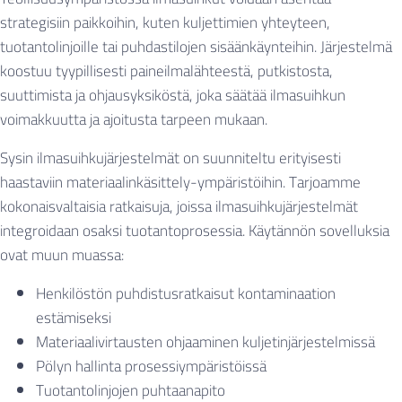
strategisiin paikkoihin, kuten kuljettimien yhteyteen,
tuotantolinjoille tai puhdastilojen sisäänkäynteihin. Järjestelmä
koostuu tyypillisesti paineilmalähteestä, putkistosta,
suuttimista ja ohjausyksiköstä, joka säätää ilmasuihkun
voimakkuutta ja ajoitusta tarpeen mukaan.
Sysin ilmasuihkujärjestelmät on suunniteltu erityisesti
haastaviin materiaalinkäsittely-ympäristöihin. Tarjoamme
kokonaisvaltaisia ratkaisuja, joissa ilmasuihkujärjestelmät
integroidaan osaksi tuotantoprosessia. Käytännön sovelluksia
ovat muun muassa:
Henkilöstön puhdistusratkaisut kontaminaation
estämiseksi
Materiaalivirtausten ohjaaminen kuljetinjärjestelmissä
Pölyn hallinta prosessiympäristöissä
Tuotantolinjojen puhtaanapito