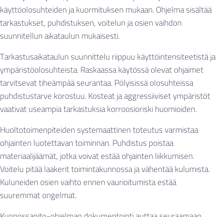
käyttöolosuhteiden ja kuormituksen mukaan. Ohjelma sisältää
tarkastukset, puhdistuksen, voitelun ja osien vaihdon
suunnitellun aikataulun mukaisesti.
Tarkastusaikataulun suunnittelu riippuu käyttöintensiteetistä ja
ympäristöolosuhteista. Raskaassa käytössä olevat ohjaimet
tarvitsevat tiheämpää seurantaa. Pölyisissä olosuhteissa
puhdistustarve korostuu. Kosteat ja aggressiiviset ympäristöt
vaativat useampia tarkastuksia korroosioriski huomioiden.
Huoltotoimenpiteiden systemaattinen toteutus varmistaa
ohjainten luotettavan toiminnan. Puhdistus poistaa
materiaalijäämät, jotka voivat estää ohjainten liikkumisen.
Voitelu pitää laakerit toimintakunnossa ja vähentää kulumista.
Kuluneiden osien vaihto ennen vaurioitumista estää
suuremmat ongelmat.
Kunnossapito-ohjelman dokumentointi auttaa seuraamaan