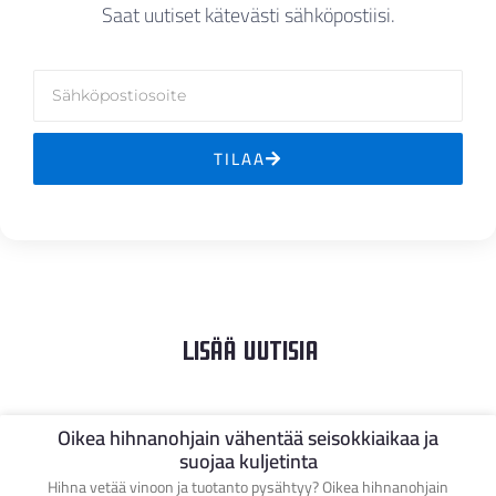
Huolto- ja kunnossapitokustannukset ovat
Saat uutiset kätevästi sähköpostiisi.
korkeat
Lähetä yhteydenottopyyntö
Epävarmuus oikeiden hihnanohjainten
valinnassa
TILAA
Jatka
Lisää Uutisia
Oikea hihnanohjain vähentää seisokkiaikaa ja
suojaa kuljetinta
Hihna vetää vinoon ja tuotanto pysähtyy? Oikea hihnanohjain