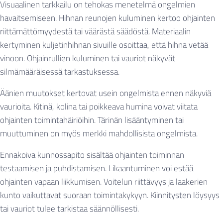
Visuaalinen tarkkailu on tehokas menetelmä ongelmien
havaitsemiseen. Hihnan reunojen kuluminen kertoo ohjainten
riittämättömyydestä tai väärästä säädöstä. Materiaalin
kertyminen kuljetinhihnan sivuille osoittaa, että hihna vetää
vinoon. Ohjainrullien kuluminen tai vauriot näkyvät
silmämääräisessä tarkastuksessa.
Äänien muutokset kertovat usein ongelmista ennen näkyviä
vaurioita. Kitinä, kolina tai poikkeava humina voivat viitata
ohjainten toimintahäiriöihin. Tärinän lisääntyminen tai
muuttuminen on myös merkki mahdollisista ongelmista.
Ennakoiva kunnossapito sisältää ohjainten toiminnan
testaamisen ja puhdistamisen. Likaantuminen voi estää
ohjainten vapaan liikkumisen. Voitelun riittävyys ja laakerien
kunto vaikuttavat suoraan toimintakykyyn. Kiinnitysten löysyys
tai vauriot tulee tarkistaa säännöllisesti.