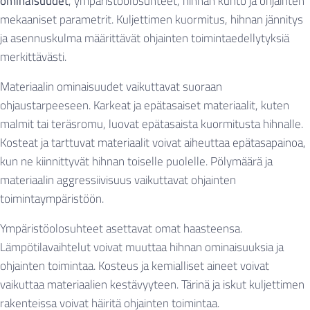
ominaisuudet
, ympäristöolosuhteet, hihnan kunto ja ohjainten
mekaaniset parametrit. Kuljettimen kuormitus, hihnan jännitys
ja asennuskulma määrittävät ohjainten toimintaedellytyksiä
merkittävästi.
Materiaalin ominaisuudet vaikuttavat suoraan
ohjaustarpeeseen. Karkeat ja epätasaiset materiaalit, kuten
malmit tai teräsromu, luovat epätasaista kuormitusta hihnalle.
Kosteat ja tarttuvat materiaalit voivat aiheuttaa epätasapainoa,
kun ne kiinnittyvät hihnan toiselle puolelle. Pölymäärä ja
materiaalin aggressiivisuus vaikuttavat ohjainten
toimintaympäristöön.
Ympäristöolosuhteet asettavat omat haasteensa.
Lämpötilavaihtelut voivat muuttaa hihnan ominaisuuksia ja
ohjainten toimintaa. Kosteus ja kemialliset aineet voivat
vaikuttaa materiaalien kestävyyteen. Tärinä ja iskut kuljettimen
rakenteissa voivat häiritä ohjainten toimintaa.