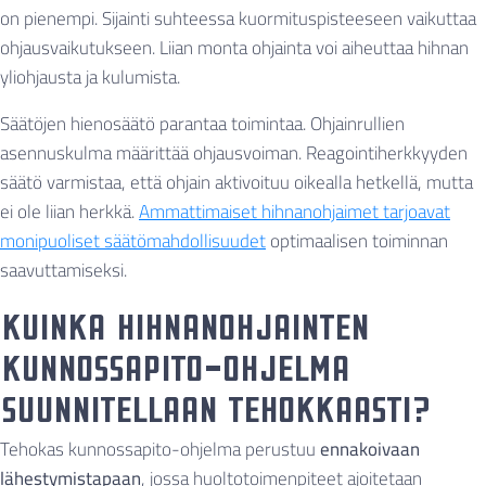
on pienempi. Sijainti suhteessa kuormituspisteeseen vaikuttaa
ohjausvaikutukseen. Liian monta ohjainta voi aiheuttaa hihnan
yliohjausta ja kulumista.
Säätöjen hienosäätö parantaa toimintaa. Ohjainrullien
asennuskulma määrittää ohjausvoiman. Reagointiherkkyyden
säätö varmistaa, että ohjain aktivoituu oikealla hetkellä, mutta
ei ole liian herkkä.
Ammattimaiset hihnanohjaimet tarjoavat
monipuoliset säätömahdollisuudet
optimaalisen toiminnan
saavuttamiseksi.
Kuinka hihnanohjainten
kunnossapito-ohjelma
suunnitellaan tehokkaasti?
Tehokas kunnossapito-ohjelma perustuu
ennakoivaan
lähestymistapaan
, jossa huoltotoimenpiteet ajoitetaan