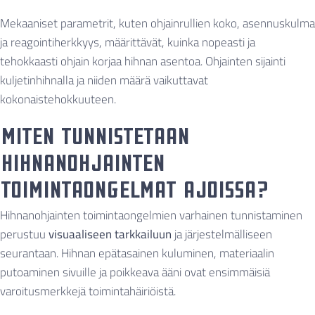
Mekaaniset parametrit, kuten ohjainrullien koko, asennuskulma
ja reagointiherkkyys, määrittävät, kuinka nopeasti ja
tehokkaasti ohjain korjaa hihnan asentoa. Ohjainten sijainti
kuljetinhihnalla ja niiden määrä vaikuttavat
kokonaistehokkuuteen.
Miten tunnistetaan
hihnanohjainten
toimintaongelmat ajoissa?
Hihnanohjainten toimintaongelmien varhainen tunnistaminen
perustuu
visuaaliseen tarkkailuun
ja järjestelmälliseen
seurantaan. Hihnan epätasainen kuluminen, materiaalin
putoaminen sivuille ja poikkeava ääni ovat ensimmäisiä
varoitusmerkkejä toimintahäiriöistä.