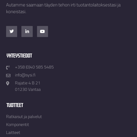
Autamme saamaan täyden tehon irti tuotantolaitoksestasi ja
koneistasi.
Yhteystiedot
+358 (0)40 585 5485
info@sysi.fi
Rajatie 4 B 21
01230 Vantaa
Tuotteet
Ratkaisut ja palvelut
Komponentit
Laitteet