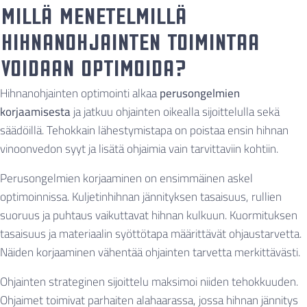
Millä menetelmillä
hihnanohjainten toimintaa
voidaan optimoida?
Hihnanohjainten optimointi alkaa
perusongelmien
korjaamisesta
ja jatkuu ohjainten oikealla sijoittelulla sekä
säädöillä. Tehokkain lähestymistapa on poistaa ensin hihnan
vinoonvedon syyt ja lisätä ohjaimia vain tarvittaviin kohtiin.
Perusongelmien korjaaminen on ensimmäinen askel
optimoinnissa. Kuljetinhihnan jännityksen tasaisuus, rullien
suoruus ja puhtaus vaikuttavat hihnan kulkuun. Kuormituksen
tasaisuus ja materiaalin syöttötapa määrittävät ohjaustarvetta.
Näiden korjaaminen vähentää ohjainten tarvetta merkittävästi.
Ohjainten strateginen sijoittelu maksimoi niiden tehokkuuden.
Ohjaimet toimivat parhaiten alahaarassa, jossa hihnan jännitys