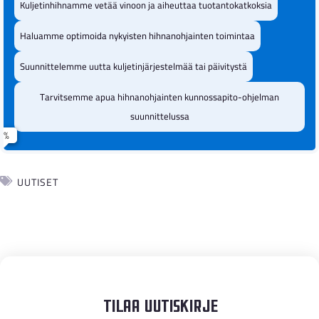
Kuljetinhihnamme vetää vinoon ja aiheuttaa tuotantokatkoksia
Hihna kuluu epätasaisesti
Nimi
Haluamme optimoida nykyisten hihnanohjainten toimintaa
reunoilta
Suunnittelemme uutta kuljetinjärjestelmää tai päivitystä
Materiaalia putoaa kuljetinhihnan
Sähköposti
Tarvitsemme apua hihnanohjainten kunnossapito-ohjelman
sivuille
suunnittelussa
Tuotantokatkoksia hihnan vinoonvedon
Puhelinnumero
Jatka yhteystietoihin
vuoksi
UUTISET
Nykyiset hihnanohjaimet eivät toimi
Yritys
tehokkaasti
Pölyiset tai aggressiiviset materiaalit aiheuttavat
Milloin olisi hyvä aika ottaa yhteyttä?
ongelmia
Tilaa Uutiskirje