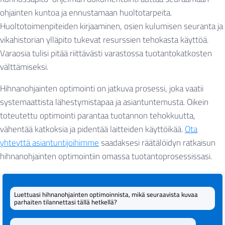
ohjainten kuntoa ja ennustamaan huoltotarpeita.
Huoltotoimenpiteiden kirjaaminen, osien kulumisen seuranta ja
vikahistorian ylläpito tukevat resurssien tehokasta käyttöä.
Varaosia tulisi pitää riittävästi varastossa tuotantokatkosten
välttämiseksi.
Hihnanohjainten optimointi on jatkuva prosessi, joka vaatii
systemaattista lähestymistapaa ja asiantuntemusta. Oikein
toteutettu optimointi parantaa tuotannon tehokkuutta,
vähentää katkoksia ja pidentää laitteiden käyttöikää.
Ota
yhteyttä asiantuntijoihimme
saadaksesi räätälöidyn ratkaisun
hihnanohjainten optimointiin omassa tuotantoprosessissasi.
Luettuasi hihnanohjainten optimoinnista, mikä seuraavista kuvaa
parhaiten tilannettasi tällä hetkellä?