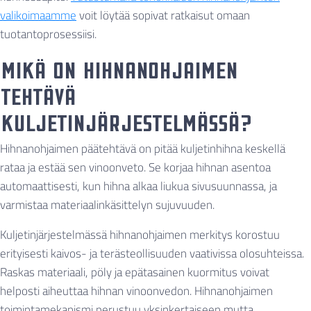
valikoimaamme
voit löytää sopivat ratkaisut omaan
tuotantoprosessiisi.
Mikä on hihnanohjaimen
tehtävä
kuljetinjärjestelmässä?
Hihnanohjaimen päätehtävä on pitää kuljetinhihna keskellä
rataa ja estää sen vinoonveto. Se korjaa hihnan asentoa
automaattisesti, kun hihna alkaa liukua sivusuunnassa, ja
varmistaa materiaalinkäsittelyn sujuvuuden.
Kuljetinjärjestelmässä hihnanohjaimen merkitys korostuu
erityisesti kaivos- ja terästeollisuuden vaativissa olosuhteissa.
Raskas materiaali, pöly ja epätasainen kuormitus voivat
helposti aiheuttaa hihnan vinoonvedon. Hihnanohjaimen
toimintamekanismi perustuu yksinkertaiseen mutta