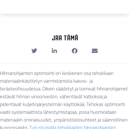
Jaa Tämä
Hihnanohjainten optimointi on keskeinen osa tehokkaan
materiaalinkäsittelyn varmistamista kaivos- ja
terästeollisuudessa. Oikein säädetyt ja toimivat hihnanohjaimet
estävät hihnan vinoonvedon, vähentävät katkoksia ja
pidentävät kuljetinjärjestelmän käyttöikää. Tehokas optimointi
vaatii systemaattista lähestymistapaa, jossa huomioidaan
materiaalin ominaisuudet, ympäristöolosuhteet ja säännöllinen
kunnossapito.
Tutustumalla tehokkaiden hihnanohjainten