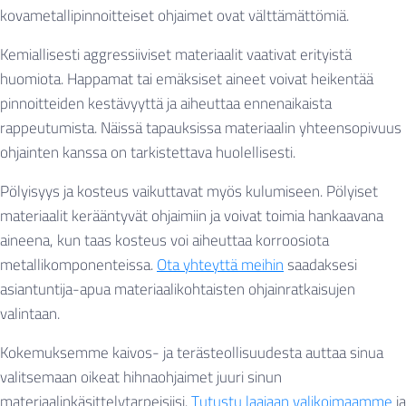
kovametallipinnoitteiset ohjaimet ovat välttämättömiä.
Kemiallisesti aggressiiviset materiaalit vaativat erityistä
huomiota. Happamat tai emäksiset aineet voivat heikentää
pinnoitteiden kestävyyttä ja aiheuttaa ennenaikaista
rappeutumista. Näissä tapauksissa materiaalin yhteensopivuus
ohjainten kanssa on tarkistettava huolellisesti.
Pölyisyys ja kosteus vaikuttavat myös kulumiseen. Pölyiset
materiaalit kerääntyvät ohjaimiin ja voivat toimia hankaavana
aineena, kun taas kosteus voi aiheuttaa korroosiota
metallikomponenteissa.
Ota yhteyttä meihin
saadaksesi
asiantuntija-apua materiaalikohtaisten ohjainratkaisujen
valintaan.
Kokemuksemme kaivos- ja terästeollisuudesta auttaa sinua
valitsemaan oikeat hihnaohjaimet juuri sinun
materiaalinkäsittelytarpeisiisi.
Tutustu laajaan valikoimaamme
ja