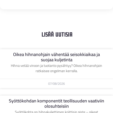
Lisää Uutisia
Oikea hihnanohjain vähentää seisokkiaikaa ja
suojaa kuljetinta
Hihna vetää vinoon ja tuotanto pysähtyy? Oikea hihnanohjain
ratkaisee ongelman kerralla.
07/08/2026
Syöttökohdan komponentit teollisuuden vaativiin
olosuhteisiin
Syöttökohta on hihnakuljettimen kriittisin piste – oikeat