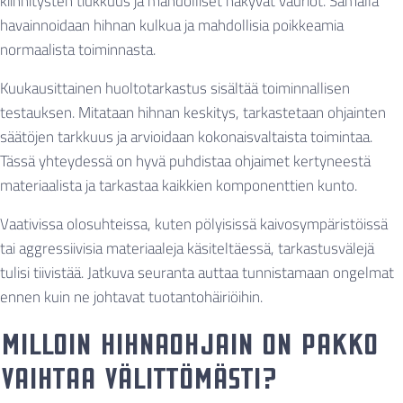
kiinnitysten tiukkuus ja mahdolliset näkyvät vauriot. Samalla
havainnoidaan hihnan kulkua ja mahdollisia poikkeamia
normaalista toiminnasta.
Kuukausittainen huoltotarkastus sisältää toiminnallisen
testauksen. Mitataan hihnan keskitys, tarkastetaan ohjainten
säätöjen tarkkuus ja arvioidaan kokonaisvaltaista toimintaa.
Tässä yhteydessä on hyvä puhdistaa ohjaimet kertyneestä
materiaalista ja tarkastaa kaikkien komponenttien kunto.
Vaativissa olosuhteissa, kuten pölyisissä kaivosympäristöissä
tai aggressiivisia materiaaleja käsiteltäessä, tarkastusvälejä
tulisi tiivistää. Jatkuva seuranta auttaa tunnistamaan ongelmat
ennen kuin ne johtavat tuotantohäiriöihin.
Milloin hihnaohjain on pakko
vaihtaa välittömästi?