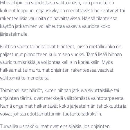
Hihnaohjain on vaihdettava välittömästi, kun pinnoite on
kulunut loppuun, ohjauskyky on merkittävästi heikentynyt tai
rakenteellisia vaurioita on havaittavissa. Näissä tilanteissa
käytön jatkaminen voi aiheuttaa vakavia vaurioita koko
järjestelmälle.
Kriittisiä vaihtotarpeita ovat tilanteet, joissa metallirunko on
paljastunut pinnoitteen kulumisen vuoksi. Tämä lisää hihnan
vaurioitumisriskiä ja voi johtaa kalliisiin korjauksiin. Myös
halkeamat tai murtumat ohjainten rakenteessa vaativat
välittömiä toimenpiteitä.
Toiminnalliset häiriöt, kuten hihnan jatkuva sivuttaisliike tai
ohjainten tärinä, ovat merkkejä välittömästä vaihtotarpeesta.
Nämä ongelmat heikentävät koko järjestelmän tehokkuutta ja
voivat johtaa odottamattomiin tuotantokatkoksiin.
Turvallisuusnäkökulmat ovat ensisijaisia. Jos ohjainten