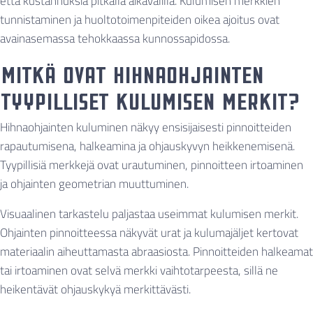
että kustannuksia pitkällä aikavälillä. Kulumisen merkkien
tunnistaminen ja huoltotoimenpiteiden oikea ajoitus ovat
avainasemassa tehokkaassa kunnossapidossa.
Mitkä ovat hihnaohjainten
tyypilliset kulumisen merkit?
Hihnaohjainten kuluminen näkyy ensisijaisesti pinnoitteiden
rapautumisena, halkeamina ja ohjauskyvyn heikkenemisenä.
Tyypillisiä merkkejä ovat urautuminen, pinnoitteen irtoaminen
ja ohjainten geometrian muuttuminen.
Visuaalinen tarkastelu paljastaa useimmat kulumisen merkit.
Ohjainten pinnoitteessa näkyvät urat ja kulumajäljet kertovat
materiaalin aiheuttamasta abraasiosta. Pinnoitteiden halkeamat
tai irtoaminen ovat selvä merkki vaihtotarpeesta, sillä ne
heikentävät ohjauskykyä merkittävästi.