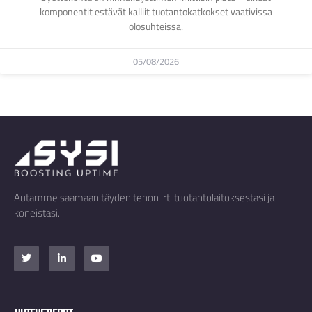
komponentit estävät kalliit tuotantokatkokset vaativissa
olosuhteissa.
05/08/2026
Autamme saamaan täyden tehon irti tuotantolaitoksestasi ja
koneistasi.
Yhteystiedot