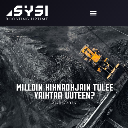
Milloin hihnaohjain tulee
vaihtaa uuteen?
22/05/2026