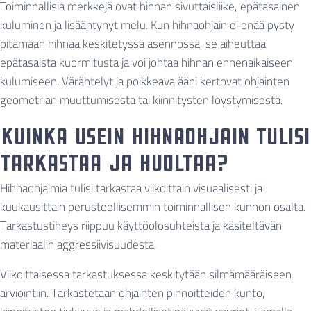
Toiminnallisia merkkejä ovat hihnan sivuttaisliike, epätasainen
kuluminen ja lisääntynyt melu. Kun hihnaohjain ei enää pysty
pitämään hihnaa keskitetyssä asennossa, se aiheuttaa
epätasaista kuormitusta ja voi johtaa hihnan ennenaikaiseen
kulumiseen. Värähtelyt ja poikkeava ääni kertovat ohjainten
geometrian muuttumisesta tai kiinnitysten löystymisestä.
Kuinka usein hihnaohjain tulisi
tarkastaa ja huoltaa?
Hihnaohjaimia tulisi tarkastaa viikoittain visuaalisesti ja
kuukausittain perusteellisemmin toiminnallisen kunnon osalta.
Tarkastustiheys riippuu käyttöolosuhteista ja käsiteltävän
materiaalin aggressiivisuudesta.
Viikoittaisessa tarkastuksessa keskitytään silmämääräiseen
arviointiin. Tarkastetaan ohjainten pinnoitteiden kunto,