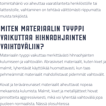
toimintahäiriö voi aiheuttaa vaaratilanteita henkilöstölle tai
laitteistolle, vaihtaminen on tehtävä välittömästi riippumatta
muista tekijöistä.
Miten materiaalin tyyppi
vaikuttaa hihnaohjainten
vaihtoväliin?
Materiaalin tyyppi vaikuttaa merkittävästi hihnaohjainten
kulumiseen ja vaihtoväliin. Abrasiiviset materiaalit, kuten kivet ja
malmit, lyhentävät käyttöikää huomattavasti, kun taas
pehmeämmät materiaalit mahdollistavat pidemmät vaihtovälit.
Kovat ja teräväreunaiset materiaalit aiheuttavat nopeaa
mekaanista kulumista. Malmit, kivet ja metallijätteet hiovat
pinnoitteita aggressiivisesti, mikä voi lyhentää vaihtoväliä jopa
puoleen normaalista. Näissä olosuhteissa