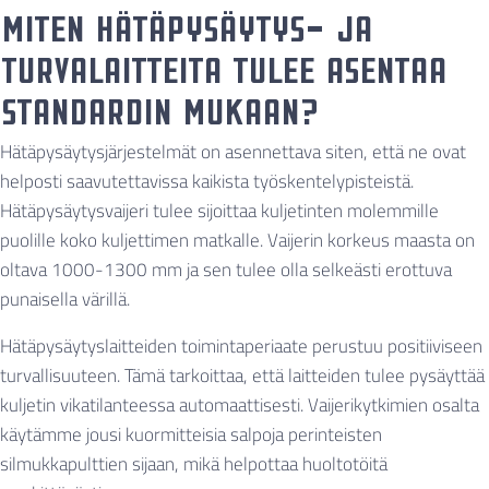
Miten hätäpysäytys- ja
turvalaitteita tulee asentaa
standardin mukaan?
Hätäpysäytysjärjestelmät on asennettava siten, että ne ovat
helposti saavutettavissa kaikista työskentelypisteistä.
Hätäpysäytysvaijeri tulee sijoittaa kuljetinten molemmille
puolille koko kuljettimen matkalle. Vaijerin korkeus maasta on
oltava 1000-1300 mm ja sen tulee olla selkeästi erottuva
punaisella värillä.
Hätäpysäytyslaitteiden toimintaperiaate perustuu positiiviseen
turvallisuuteen. Tämä tarkoittaa, että laitteiden tulee pysäyttää
kuljetin vikatilanteessa automaattisesti. Vaijerikytkimien osalta
käytämme jousi kuormitteisia salpoja perinteisten
silmukkapulttien sijaan, mikä helpottaa huoltotöitä