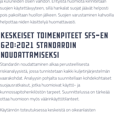
ja kuluneiden osien vaihdon. Erityistä huomiota kiinnitetään
suojien käytettävyyteen, sillä hankalat suojat jäävät helposti
pois paikoiltaan huollon jälkeen. Suojien varustaminen kahvoilla
helpottaa niiden käsittelyä huomattavasti.
Keskeiset toimenpiteet SFS-EN
620:2021 standardin
noudattamiseksi
Standardin noudattaminen alkaa perusteellisesta
riskianalyysistä, jossa tunnistetaan kaikki kuljetinjärjestelmän
vaarakohdat. Analyysin pohjalta suunnitellaan kohdekohtaiset
suojausratkaisut, jotka huomioivat käyttö- ja
kunnossapitohenkilöstön tarpeet. Suunnittelussa on tärkeää
ottaa huomioon myös väärinkäyttötilanteet.
Käytännön toteutuksessa keskeistä on oikeanlaisten