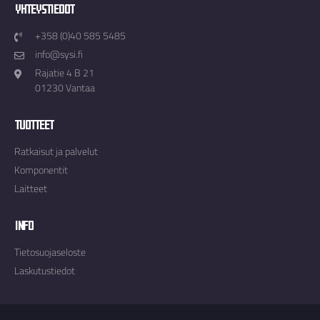
Yhteystiedot
+358 (0)40 585 5485
info@sysi.fi
Rajatie 4 B 21
01230 Vantaa
Tuotteet
Ratkaisut ja palvelut
Komponentit
Laitteet
Info
Tietosuojaseloste
Laskutustiedot