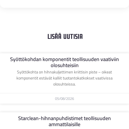
Lisää Uutisia
Syöttökohdan komponentit teollisuuden vaativiin
olosuhteisiin
Syöttökohta on hihnakuljettimen kriittisin piste – oikeat
komponentit estävät kalliit tuotantokatkokset vaativissa
olosuhteissa.
05/08/2026
Starclean-hihnanpuhdistimet teollisuuden
ammattilaisille