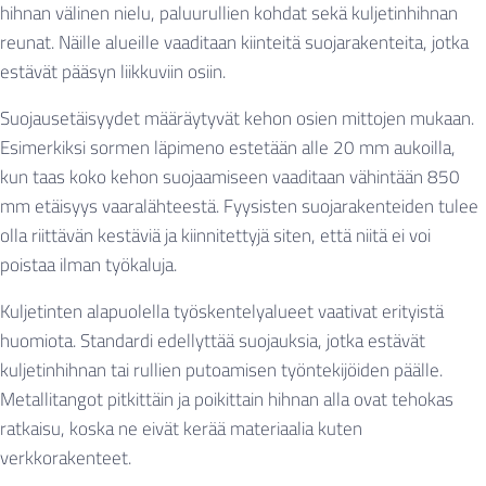
hihnan välinen nielu, paluurullien kohdat sekä kuljetinhihnan
reunat. Näille alueille vaaditaan kiinteitä suojarakenteita, jotka
estävät pääsyn liikkuviin osiin.
Suojausetäisyydet määräytyvät kehon osien mittojen mukaan.
Esimerkiksi sormen läpimeno estetään alle 20 mm aukoilla,
kun taas koko kehon suojaamiseen vaaditaan vähintään 850
mm etäisyys vaaralähteestä. Fyysisten suojarakenteiden tulee
olla riittävän kestäviä ja kiinnitettyjä siten, että niitä ei voi
poistaa ilman työkaluja.
Kuljetinten alapuolella työskentelyalueet vaativat erityistä
huomiota. Standardi edellyttää suojauksia, jotka estävät
kuljetinhihnan tai rullien putoamisen työntekijöiden päälle.
Metallitangot pitkittäin ja poikittain hihnan alla ovat tehokas
ratkaisu, koska ne eivät kerää materiaalia kuten
verkkorakenteet.