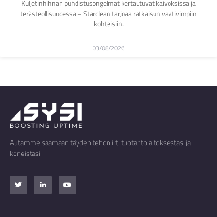
Kuljetinhihnan puhdistusongelmat kertautuvat kaivoksissa ja
terästeollisuudessa – Starclean tarjoaa ratkaisun vaativimpiin
kohteisiin.
03/08/2026
Autamme saamaan täyden tehon irti tuotantolaitoksestasi ja
koneistasi.