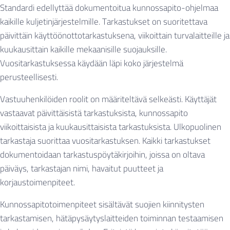
Standardi edellyttää dokumentoitua kunnossapito-ohjelmaa
kaikille kuljetinjärjestelmille. Tarkastukset on suoritettava
päivittäin käyttöönottotarkastuksena, viikoittain turvalaitteille ja
kuukausittain kaikille mekaanisille suojauksille.
Vuositarkastuksessa käydään läpi koko järjestelmä
perusteellisesti.
Vastuuhenkilöiden roolit on määriteltävä selkeästi. Käyttäjät
vastaavat päivittäisistä tarkastuksista, kunnossapito
viikoittaisista ja kuukausittaisista tarkastuksista. Ulkopuolinen
tarkastaja suorittaa vuositarkastuksen. Kaikki tarkastukset
dokumentoidaan tarkastuspöytäkirjoihin, joissa on oltava
päiväys, tarkastajan nimi, havaitut puutteet ja
korjaustoimenpiteet.
Kunnossapitotoimenpiteet sisältävät suojien kiinnitysten
tarkastamisen, hätäpysäytyslaitteiden toiminnan testaamisen