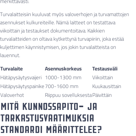
merkittävästi.
Turvalaitteisiin kuuluvat myös valoverhojen ja turvamattojen
asennukset kulkureiteille. Nämä laitteet on testattava
viikoittain ja testaukset dokumentoitava. Kaikkien
turvalaitteiden on oltava kytkettynä turvapiiriin, joka estää
kuljettimen käynnistymisen, jos jokin turvalaitteista on
lauennut.
Turvalaite
Asennuskorkeus
Testausväli
Hätäpysäytysvaijeri
1000-1300 mm
Viikoittain
Hätäpysäytyspainike
700-1600 mm
Kuukausittain
Valoverhot
Riippuu sovelluksesta
Päivittäin
Mitä kunnossapito- ja
tarkastusvaatimuksia
standardi määrittelee?