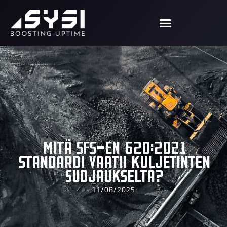
Mitä SFS-EN 620:2021
standardi vaatii kuljetinten
suojaukselta?
11/08/2025