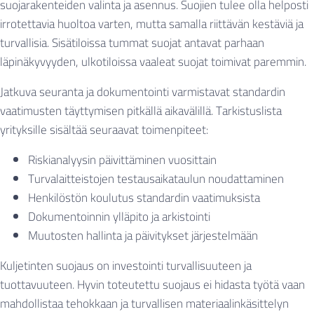
suojarakenteiden valinta ja asennus. Suojien tulee olla helposti
irrotettavia huoltoa varten, mutta samalla riittävän kestäviä ja
turvallisia. Sisätiloissa tummat suojat antavat parhaan
läpinäkyvyyden, ulkotiloissa vaaleat suojat toimivat paremmin.
Jatkuva seuranta ja dokumentointi varmistavat standardin
vaatimusten täyttymisen pitkällä aikavälillä. Tarkistuslista
yrityksille sisältää seuraavat toimenpiteet:
Riskianalyysin päivittäminen vuosittain
Turvalaitteistojen testausaikataulun noudattaminen
Henkilöstön koulutus standardin vaatimuksista
Dokumentoinnin ylläpito ja arkistointi
Muutosten hallinta ja päivitykset järjestelmään
Kuljetinten suojaus on investointi turvallisuuteen ja
tuottavuuteen. Hyvin toteutettu suojaus ei hidasta työtä vaan
mahdollistaa tehokkaan ja turvallisen materiaalinkäsittelyn