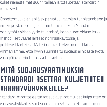
kuljetinjärjestelmät suunnitellaan ja toteutetaan standardin
mukaisesti.
Onnettomuuksien ehkäisy perustuu vaarojen tunnistamiseen ja
niiden poistamiseen jo suunnitteluvaiheessa. Standardi
edellyttää riskianalyysin tekemistä, jossa huomioidaan kaikki
mahdolliset vaaratilanteet normaalikäytössä ja
poikkeustilanteissa. Materiaalinkäsittelyn ammattilaisina
ymmärrämme, että hyvin suunniteltu suojaus ei hidasta työtä
vaan päinvastoin tehostaa tuotantoa.
Mitä suojausvaatimuksia
standardi asettaa kuljetinten
vaaravyöhykkeille?
Standardi määrittelee tarkat suojausvaatimukset kuljetinten eri
vaaravyöhykkeille. Kriittisimmät alueet ovat vetorummun ja