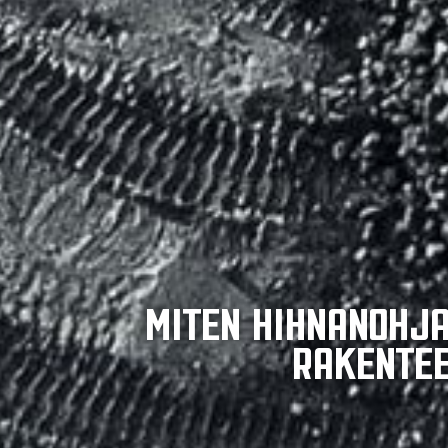
Miten hihnanohja
rakentee