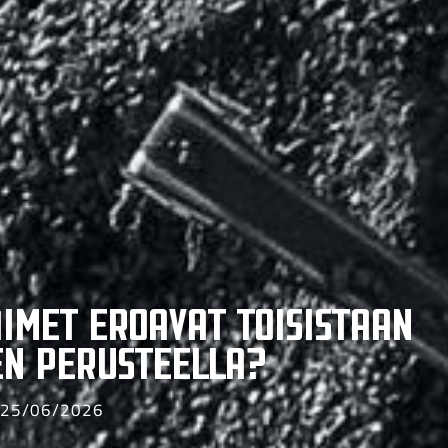
imet eroavat toisistaan
n perusteella?
25/06/2026