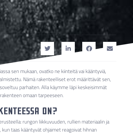
assa sen mukaan, ovatko ne kiinteitä vai kääntyviä,
valmistettu. Nämä rakenteelliset erot määrittävät sen,
pi soveltuu parhaiten. Alla käymme läpi keskeisimmät
n rakenteen omaan tarpeeseen.
kenteessa on?
usteella: rungon liikkuvuuden, rullien materiaalin ja
an, kun taas kääntyvät ohjaimet reagoivat hihnan