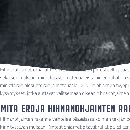
Jaa Tämä
Hihnanohjaimet eroavat toisistaan rakenteen perusteella pääasi
sekä sen mukaan, minkälaisista materiaaleista niiden rullat on 
minkälaisiin olosuhteisiin ja materiaaleille kukin ohjaimen tyyp
kysymykset, jotka auttavat valitsemaan oikean hihnanohjaime
Mitä eroja hihnanohjainten ra
Hihnanohjainten rakenne vaihtelee pääasiassa kolmen tekijän per
kiinnitystavan mukaan. Kiinteät ohjaimet pitävät rullat paikalla