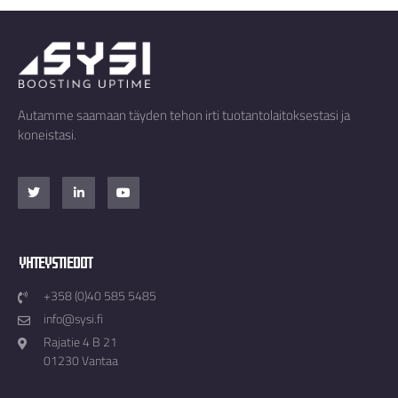
Autamme saamaan täyden tehon irti tuotantolaitoksestasi ja
koneistasi.
Yhteystiedot
+358 (0)40 585 5485
info@sysi.fi
Rajatie 4 B 21
01230 Vantaa