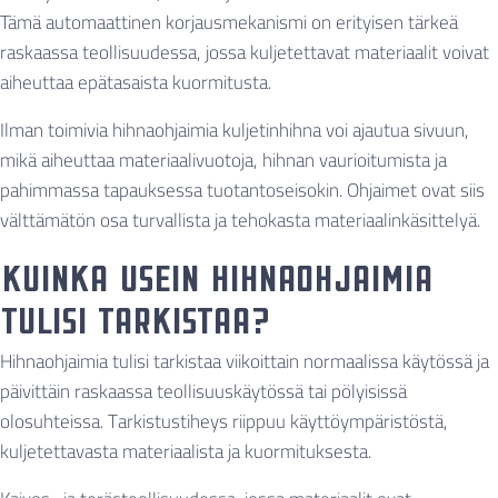
Tämä automaattinen korjausmekanismi on erityisen tärkeä
raskaassa teollisuudessa, jossa kuljetettavat materiaalit voivat
aiheuttaa epätasaista kuormitusta.
Ilman toimivia hihnaohjaimia kuljetinhihna voi ajautua sivuun,
mikä aiheuttaa materiaalivuotoja, hihnan vaurioitumista ja
pahimmassa tapauksessa tuotantoseisokin. Ohjaimet ovat siis
välttämätön osa turvallista ja tehokasta materiaalinkäsittelyä.
Kuinka usein hihnaohjaimia
tulisi tarkistaa?
Hihnaohjaimia tulisi tarkistaa viikoittain normaalissa käytössä ja
päivittäin raskaassa teollisuuskäytössä tai pölyisissä
olosuhteissa. Tarkistustiheys riippuu käyttöympäristöstä,
kuljetettavasta materiaalista ja kuormituksesta.