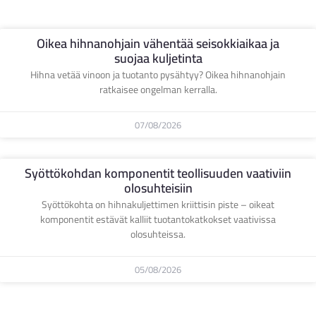
Oikea hihnanohjain vähentää seisokkiaikaa ja
suojaa kuljetinta
Hihna vetää vinoon ja tuotanto pysähtyy? Oikea hihnanohjain
ratkaisee ongelman kerralla.
07/08/2026
Syöttökohdan komponentit teollisuuden vaativiin
olosuhteisiin
Syöttökohta on hihnakuljettimen kriittisin piste – oikeat
komponentit estävät kalliit tuotantokatkokset vaativissa
olosuhteissa.
05/08/2026