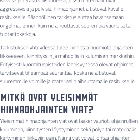
Kaivos- ja terästeollisuudessa, jossa materiaalit ovat
aggressiivisia ja pölyisiä, hihnaohjaimet altistuvat kovalle
rasitukselle. Säännöllinen tarkistus auttaa havaitsemaan
ongelmat ennen kuin ne aiheuttavat suurempia vaurioita tai
tuotantokatkoja.
Tarkistuksen yhteydessä tulee kiinnittää huomiota ohjainten
liikkeeseen, kiinnityksiin ja mahdollisiin kulumisen merkkeihin.
Erityisesti kuormituspisteiden läheisyydessä olevat ohjaimet
tarvitsevat tiheämpää seurantaa, koska ne altistuvat
suuremmille voimille ja materiaalin aiheuttamalle rasitukselle.
Mitkä ovat yleisimmät
hihnaohjainten viat?
Yleisimmät hihnaohjainten viat ovat laakerivauriot, ohjainrullien
kuluminen, kiinnitysten löystyminen sekä pölyn tai materiaalin
kertyminen liikkuviin osiin. Nämä viat voivat johtaa ohjainten