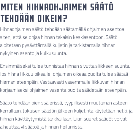
Miten hihnaohjaimen säätö
tehdään oikein?
Hihnaohjaimen säätö tehdään säätämällä ohjaimen asentoa
siten, että se ohjaa hihnan takaisin keskiasentoon. Säätö
aloitetaan pysäyttämällä kuljetin ja tarkistamalla hihnan
nykyinen asento ja kulkusuunta.
Ensimmäiseksi tulee tunnistaa hihnan sivuttaisliikkeen suunta.
Jos hihna liikkuu oikealle, ohjaimen oikeaa puolta tulee säätää
hieman eteenpäin. Vastaavasti vasemmalle liikkuvan hihnan
korjaamiseksi ohjaimen vasenta puolta säädetään eteenpäin.
Säätö tehdään pienissä erissä, tyypillisesti muutaman asteen
kerrallaan. Jokaisen säädön jälkeen kuljetinta käytetään hetki, ja
hihnan käyttäytymistä tarkkaillaan. Liian suuret säädöt voivat
aiheuttaa ylisäätöä ja hihnan heilumista.