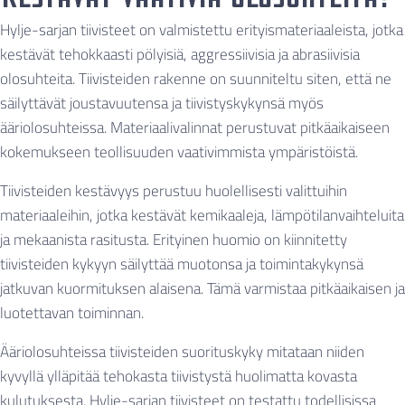
Hylje-sarjan tiivisteet on valmistettu erityismateriaaleista, jotka
kestävät tehokkaasti pölyisiä, aggressiivisia ja abrasiivisia
olosuhteita. Tiivisteiden rakenne on suunniteltu siten, että ne
säilyttävät joustavuutensa ja tiivistyskykynsä myös
ääriolosuhteissa. Materiaalivalinnat perustuvat pitkäaikaiseen
kokemukseen teollisuuden vaativimmista ympäristöistä.
Tiivisteiden kestävyys perustuu huolellisesti valittuihin
materiaaleihin, jotka kestävät kemikaaleja, lämpötilanvaihteluita
ja mekaanista rasitusta. Erityinen huomio on kiinnitetty
tiivisteiden kykyyn säilyttää muotonsa ja toimintakykynsä
jatkuvan kuormituksen alaisena. Tämä varmistaa pitkäaikaisen ja
luotettavan toiminnan.
Ääriolosuhteissa tiivisteiden suorituskyky mitataan niiden
kyvyllä ylläpitää tehokasta tiivistystä huolimatta kovasta
kulutuksesta. Hylje-sarjan tiivisteet on testattu todellisissa