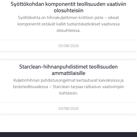
Syöttökohdan komponentit teollisuuden vaativiin
olosuhteisiin
Syöttökohta on hihnakuljettimen kriittisin piste – oikeat
komponentit estävät kalliit tuotantokatkokset vaativissa
olosuhteissa.
05/08/2026
Starclean-hihnanpuhdistimet teollisuuden
ammattilaisille
Kuljetinhihnan puhdistusongelmat kertautuvat kaivoksissa ja
terästeollisuudessa – Starclean tarjoaa ratkaisun vaativimpiin
kohteisiin.
03/08/2026