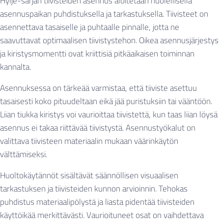
Hylje-sarjan tiivisteiden asennus aloitetaan huolellisella
asennuspaikan puhdistuksella ja tarkastuksella. Tiivisteet on
asennettava tasaiselle ja puhtaalle pinnalle, jotta ne
saavuttavat optimaalisen tiivistystehon. Oikea asennusjärjestys
ja kiristysmomentti ovat kriittisiä pitkäaikaisen toiminnan
kannalta.
Asennuksessa on tärkeää varmistaa, että tiiviste asettuu
tasaisesti koko pituudeltaan eikä jää puristuksiin tai vääntöön.
Liian tiukka kiristys voi vaurioittaa tiivistettä, kun taas liian löysä
asennus ei takaa riittävää tiivistystä. Asennustyökalut on
valittava tiivisteen materiaalin mukaan väärinkäytön
välttämiseksi.
Huoltokäytännöt sisältävät säännöllisen visuaalisen
tarkastuksen ja tiivisteiden kunnon arvioinnin. Tehokas
puhdistus materiaalipölystä ja liasta pidentää tiivisteiden
käyttöikää merkittävästi. Vaurioituneet osat on vaihdettava