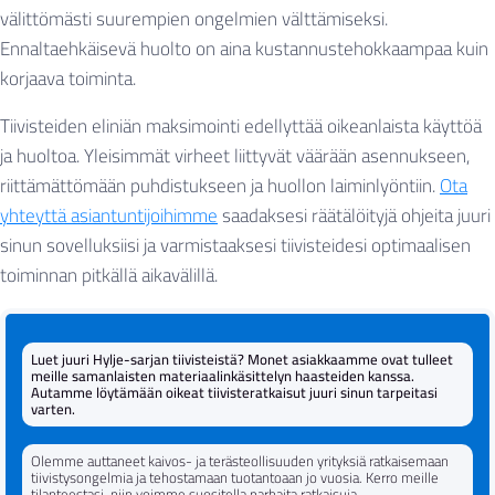
välittömästi suurempien ongelmien välttämiseksi.
Ennaltaehkäisevä huolto on aina kustannustehokkaampaa kuin
korjaava toiminta.
Tiivisteiden eliniän maksimointi edellyttää oikeanlaista käyttöä
ja huoltoa. Yleisimmät virheet liittyvät väärään asennukseen,
riittämättömään puhdistukseen ja huollon laiminlyöntiin.
Ota
yhteyttä asiantuntijoihimme
saadaksesi räätälöityjä ohjeita juuri
sinun sovelluksiisi ja varmistaaksesi tiivisteidesi optimaalisen
toiminnan pitkällä aikavälillä.
Luet juuri Hylje-sarjan tiivisteistä? Monet asiakkaamme ovat tulleet
meille samanlaisten materiaalinkäsittelyn haasteiden kanssa.
Autamme löytämään oikeat tiivisteratkaisut juuri sinun tarpeitasi
varten.
Olemme auttaneet kaivos- ja terästeollisuuden yrityksiä ratkaisemaan
Kestävyys vaativissa olosuhteissa (pöly, kemikaalit,
tiivistysongelmia ja tehostamaan tuotantoaan jo vuosia. Kerro meille
Nimi
tilanteestasi, niin voimme suositella parhaita ratkaisuja.
kulutus)