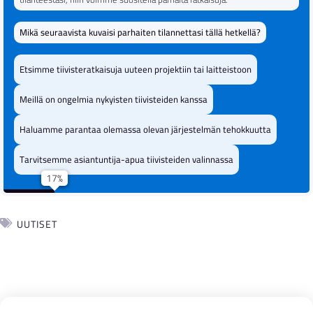
Mikä seuraavista kuvaisi parhaiten tilannettasi tällä hetkellä?
Vähäinen huoltotarve ja pitkä
Sähköposti
käyttöikä
Etsimme tiivisteratkaisuja uuteen projektiin tai laitteistoon
Lähetä tiedot
Tehokas materiaalihävikin
Meillä on ongelmia nykyisten tiivisteiden kanssa
Puhelinnumero
vähentäminen
Haluamme parantaa olemassa olevan järjestelmän tehokkuutta
Työturvallisuuden parantaminen (pölyn leviämisen
Tarvitsemme asiantuntija-apua tiivisteiden valinnassa
Yritys
esto)
Tuotantokatkojen
Toimiala
UUTISET
minimointi
Kustannustehokkuus pitkällä
aikavälillä
Lähetä yhteydenottopyyntö