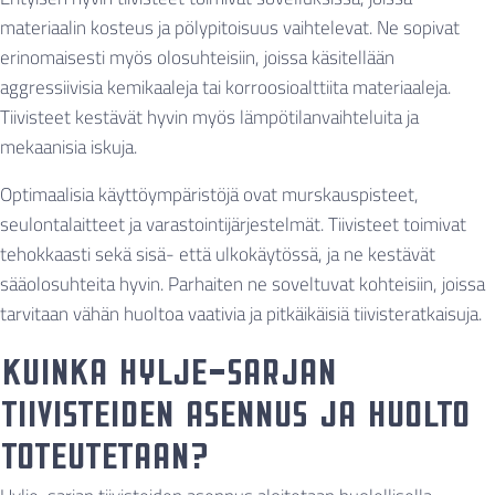
materiaalin kosteus ja pölypitoisuus vaihtelevat. Ne sopivat
erinomaisesti myös olosuhteisiin, joissa käsitellään
aggressiivisia kemikaaleja tai korroosioalttiita materiaaleja.
Tiivisteet kestävät hyvin myös lämpötilanvaihteluita ja
mekaanisia iskuja.
Optimaalisia käyttöympäristöjä ovat murskauspisteet,
seulontalaitteet ja varastointijärjestelmät. Tiivisteet toimivat
tehokkaasti sekä sisä- että ulkokäytössä, ja ne kestävät
sääolosuhteita hyvin. Parhaiten ne soveltuvat kohteisiin, joissa
tarvitaan vähän huoltoa vaativia ja pitkäikäisiä tiivisteratkaisuja.
Kuinka Hylje-sarjan
tiivisteiden asennus ja huolto
toteutetaan?