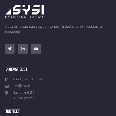
Autamme saamaan täyden tehon irti tuotantolaitoksestasi ja
koneistasi.
Yhteystiedot
+358 (0)40 585 5485
info@sysi.fi
Rajatie 4 B 21
01230 Vantaa
Tuotteet