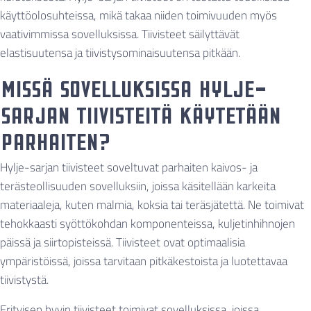
käyttöolosuhteissa, mikä takaa niiden toimivuuden myös
vaativimmissa sovelluksissa. Tiivisteet säilyttävät
elastisuutensa ja tiivistysominaisuutensa pitkään.
Missä sovelluksissa Hylje-
sarjan tiivisteitä käytetään
parhaiten?
Hylje-sarjan tiivisteet soveltuvat parhaiten kaivos- ja
terästeollisuuden sovelluksiin, joissa käsitellään karkeita
materiaaleja, kuten malmia, koksia tai teräsjätettä. Ne toimivat
tehokkaasti syöttökohdan komponenteissa, kuljetinhihnojen
päissä ja siirtopisteissä. Tiivisteet ovat optimaalisia
ympäristöissä, joissa tarvitaan pitkäkestoista ja luotettavaa
tiivistystä.
Erityisen hyvin tiivisteet toimivat sovelluksissa, joissa