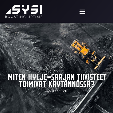
Miten Hylje-sarjan tiivisteet
toimivat käytännössä?
02/03/2026