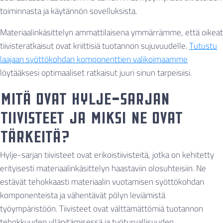
toiminnasta ja käytännön sovelluksista.
Materiaalinkäsittelyn ammattilaisena ymmärrämme, että oikeat
tiivisteratkaisut ovat kriittisiä tuotannon sujuvuudelle.
Tutustu
laajaan syöttökohdan komponenttien valikoimaamme
löytääksesi optimaaliset ratkaisut juuri sinun tarpeisiisi.
Mitä ovat Hylje-sarjan
tiivisteet ja miksi ne ovat
tärkeitä?
Hylje-sarjan tiivisteet ovat erikoistiivisteitä, jotka on kehitetty
erityisesti materiaalinkäsittelyn haastaviin olosuhteisiin. Ne
estävät tehokkaasti materiaalin vuotamisen syöttökohdan
komponenteista ja vähentävät pölyn leviämistä
työympäristöön. Tiivisteet ovat välttämättömiä tuotannon
tehokkuuden ylläpitämisessä ja työturvallisuuden