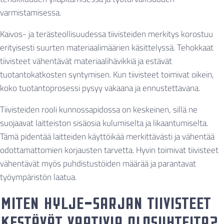
varmistamisessa.
Kaivos- ja terästeollisuudessa tiivisteiden merkitys korostuu
erityisesti suurten materiaalimäärien käsittelyssä. Tehokkaat
tiivisteet vähentävät materiaalihävikkiä ja estävät
tuotantokatkosten syntymisen. Kun tiivisteet toimivat oikein,
koko tuotantoprosessi pysyy vakaana ja ennustettavana.
Tiivisteiden rooli kunnossapidossa on keskeinen, sillä ne
suojaavat laitteiston sisäosia kulumiselta ja likaantumiselta.
Tämä pidentää laitteiden käyttöikää merkittävästi ja vähentää
odottamattomien korjausten tarvetta. Hyvin toimivat tiivisteet
vähentävät myös puhdistustöiden määrää ja parantavat
työympäristön laatua.
Miten Hylje-sarjan tiivisteet
kestävät vaativia olosuhteita?