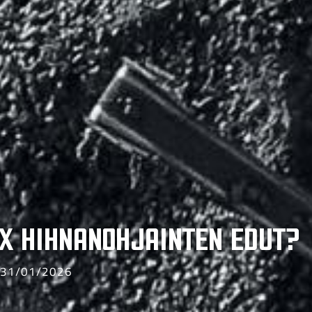
x hihnanohjainten edut?
31/01/2026