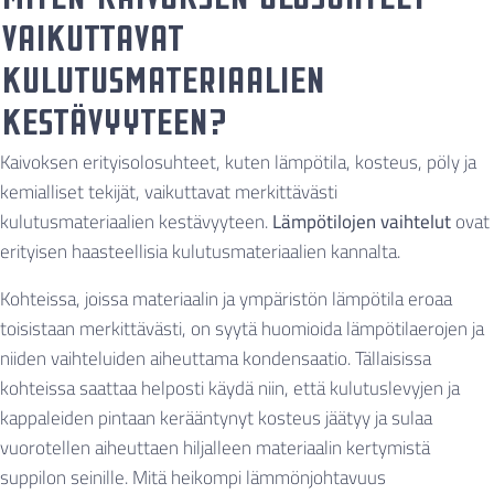
vaikuttavat
kulutusmateriaalien
kestävyyteen?
Kaivoksen erityisolosuhteet, kuten lämpötila, kosteus, pöly ja
kemialliset tekijät, vaikuttavat merkittävästi
kulutusmateriaalien kestävyyteen.
Lämpötilojen vaihtelut
ovat
erityisen haasteellisia kulutusmateriaalien kannalta.
Kohteissa, joissa materiaalin ja ympäristön lämpötila eroaa
toisistaan merkittävästi, on syytä huomioida lämpötilaerojen ja
niiden vaihteluiden aiheuttama kondensaatio. Tällaisissa
kohteissa saattaa helposti käydä niin, että kulutuslevyjen ja
kappaleiden pintaan kerääntynyt kosteus jäätyy ja sulaa
vuorotellen aiheuttaen hiljalleen materiaalin kertymistä
suppilon seinille. Mitä heikompi lämmönjohtavuus