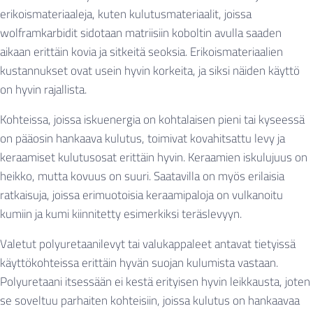
erikoismateriaaleja, kuten kulutusmateriaalit, joissa
wolframkarbidit sidotaan matriisiin koboltin avulla saaden
aikaan erittäin kovia ja sitkeitä seoksia. Erikoismateriaalien
kustannukset ovat usein hyvin korkeita, ja siksi näiden käyttö
on hyvin rajallista.
Kohteissa, joissa iskuenergia on kohtalaisen pieni tai kyseessä
on pääosin hankaava kulutus, toimivat kovahitsattu levy ja
keraamiset kulutusosat erittäin hyvin. Keraamien iskulujuus on
heikko, mutta kovuus on suuri. Saatavilla on myös erilaisia
ratkaisuja, joissa erimuotoisia keraamipaloja on vulkanoitu
kumiin ja kumi kiinnitetty esimerkiksi teräslevyyn.
Valetut polyuretaanilevyt tai valukappaleet antavat tietyissä
käyttökohteissa erittäin hyvän suojan kulumista vastaan.
Polyuretaani itsessään ei kestä erityisen hyvin leikkausta, joten
se soveltuu parhaiten kohteisiin, joissa kulutus on hankaavaa