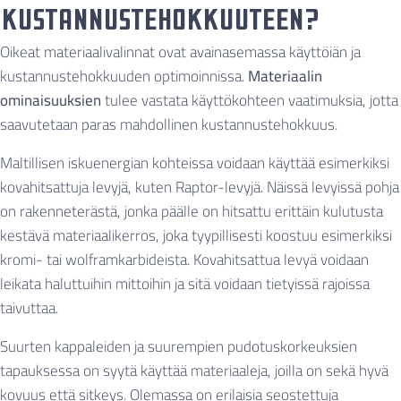
kustannustehokkuuteen?
Oikeat materiaalivalinnat ovat avainasemassa käyttöiän ja
kustannustehokkuuden optimoinnissa.
Materiaalin
ominaisuuksien
tulee vastata käyttökohteen vaatimuksia, jotta
saavutetaan paras mahdollinen kustannustehokkuus.
Maltillisen iskuenergian kohteissa voidaan käyttää esimerkiksi
kovahitsattuja levyjä, kuten Raptor-levyjä. Näissä levyissä pohja
on rakenneterästä, jonka päälle on hitsattu erittäin kulutusta
kestävä materiaalikerros, joka tyypillisesti koostuu esimerkiksi
kromi- tai wolframkarbideista. Kovahitsattua levyä voidaan
leikata haluttuihin mittoihin ja sitä voidaan tietyissä rajoissa
taivuttaa.
Suurten kappaleiden ja suurempien pudotuskorkeuksien
tapauksessa on syytä käyttää materiaaleja, joilla on sekä hyvä
kovuus että sitkeys. Olemassa on erilaisia seostettuja