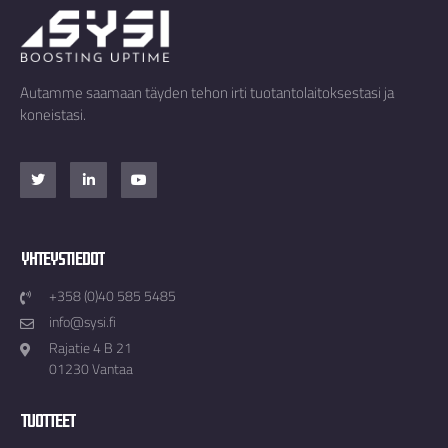
Autamme saamaan täyden tehon irti tuotantolaitoksestasi ja
koneistasi.
Yhteystiedot
+358 (0)40 585 5485
info@sysi.fi
Rajatie 4 B 21
01230 Vantaa
Tuotteet