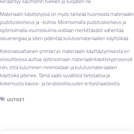
kerääntyy saumoihin tukkien ja suojaten ne.
Materiaalin käsittelyssä on myös tärkeää huomioida materiaalin
pudotuskorkeus ja -kulma. Minimoimalla pudotuskorkeus ja
optimoimalla osumiskulma voidaan merkittävästi vähentää
iskuenergiaa ja siten pidentää kulutusmateriaalien käyttöikää.
Kokonaisvaltainen ymmärrys materiaalin käyttäytymisestä eri
olosuhteissa auttaa optimoimaan materiaalinkäsittelyprosessit
niin, että kuluminen minimoidaan ja kulutusmateriaalien
käyttöikä pitenee. Tämä vaatii syvällistä tietotaitoa ja
kokemusta kaivos- ja terästeollisuuden erityishaasteista.
UUTISET