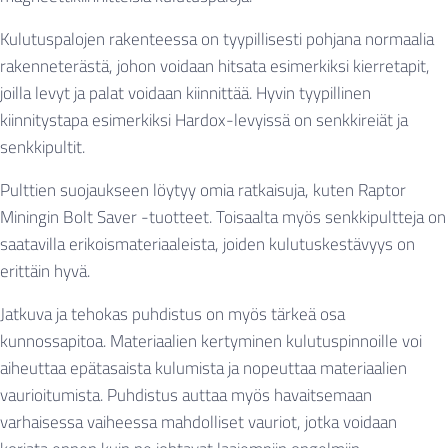
Kulutuspalojen rakenteessa on tyypillisesti pohjana normaalia
rakenneterästä, johon voidaan hitsata esimerkiksi kierretapit,
joilla levyt ja palat voidaan kiinnittää. Hyvin tyypillinen
kiinnitystapa esimerkiksi Hardox-levyissä on senkkireiät ja
senkkipultit.
Pulttien suojaukseen löytyy omia ratkaisuja, kuten Raptor
Miningin Bolt Saver -tuotteet. Toisaalta myös senkkipultteja on
saatavilla erikoismateriaaleista, joiden kulutuskestävyys on
erittäin hyvä.
Jatkuva ja tehokas puhdistus on myös tärkeä osa
kunnossapitoa. Materiaalien kertyminen kulutuspinnoille voi
aiheuttaa epätasaista kulumista ja nopeuttaa materiaalien
vaurioitumista. Puhdistus auttaa myös havaitsemaan
varhaisessa vaiheessa mahdolliset vauriot, jotka voidaan