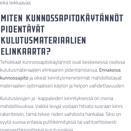
eikä leikkaavaa.
Miten kunnossapitokäytännöt
pidentävät
kulutusmateriaalien
elinkaarta?
Tehokkaat kunnossapitokäytännöt ovat keskeisessä roolissa
kulutusmateriaalien elinkaaren pidentämisessä.
Ennakoiva
kunnossapito
ja oikeat kiinnitysmenetelmät mahdollistavat
materiaalien optimaalisen käytön ja helpon vaihdettavuuden.
Kulutuslevyjen ja -kappaleiden kiinnityksessä on monia
mahdollisuuksia. Vaikka levyjä voidaan hitsata suoraan kiinni
rakenteisiin, tämä tekee niiden vaihdosta hankalaa. Siksi on
syytä suosia erilaisia pulttikiinnityksiä tai vaihtoehtoisesti
magneettikiinnitteisiä kulutuspaloja.