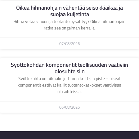
Oikea hihnanohjain vähentää seisokkiaikaa ja
suojaa kuljetinta
Hihna vetää vinoon ja tuotanto pysähtyy? Oikea hihnanohjain
ratkaisee ongelman kerralla.
07/08/2026
Syöttökohdan komponentit teollisuuden vaativiin
olosuhteisiin
Syöttökohta on hihnakuljettimen kriittisin piste – oikeat
komponentit estävät kalliit tuotantokatkokset vaativissa
olosuhteissa.
05/08/2026