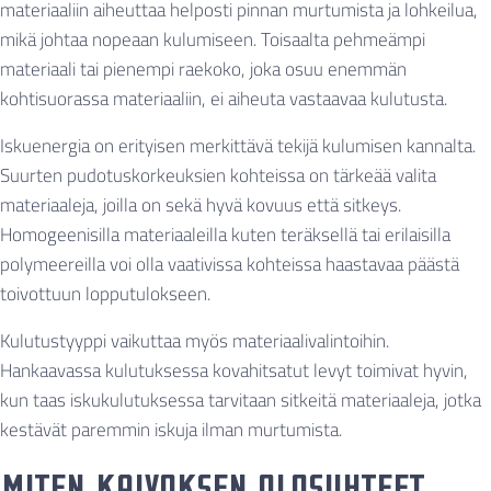
materiaaliin aiheuttaa helposti pinnan murtumista ja lohkeilua,
mikä johtaa nopeaan kulumiseen. Toisaalta pehmeämpi
materiaali tai pienempi raekoko, joka osuu enemmän
kohtisuorassa materiaaliin, ei aiheuta vastaavaa kulutusta.
Iskuenergia on erityisen merkittävä tekijä kulumisen kannalta.
Suurten pudotuskorkeuksien kohteissa on tärkeää valita
materiaaleja, joilla on sekä hyvä kovuus että sitkeys.
Homogeenisilla materiaaleilla kuten teräksellä tai erilaisilla
polymeereilla voi olla vaativissa kohteissa haastavaa päästä
toivottuun lopputulokseen.
Kulutustyyppi vaikuttaa myös materiaalivalintoihin.
Hankaavassa kulutuksessa kovahitsatut levyt toimivat hyvin,
kun taas iskukulutuksessa tarvitaan sitkeitä materiaaleja, jotka
kestävät paremmin iskuja ilman murtumista.
Miten kaivoksen olosuhteet