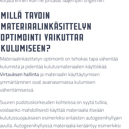
korjata ennen kuin ne johtavat laajempiin ongelmiin.
Millä tavoin
materiaalinkäsittelyn
optimointi vaikuttaa
kulumiseen?
Materiaalinkäsittelyn optimointi on tehokas tapa vähentää
kulumista ja pidentää kulutusmateriaalien käyttöikää.
Virtauksen hallinta
ja materiaalin käyttäytymisen
ymmärtäminen ovat avainasemassa kulumisen
vähentämisessä.
Suuren pudotuskorkeuden kohteissa on syytä tutkia,
voidaanko mahdollisesti käyttää materiaalia itseään
kulutussuojaukseen esimerkiksi erilaisten autogeenihyllyjen
avulla. Autogeenihyllyissä materiaalia kerääntyy esimerkiksi