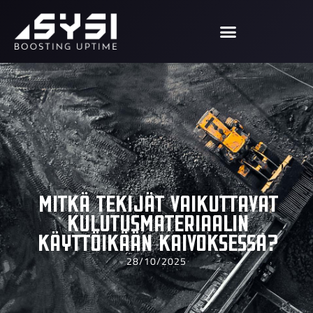
Mitkä tekijät vaikuttavat
kulutusmateriaalin
käyttöikään kaivoksessa?
28/10/2025