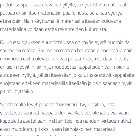
pudotussuppilossa olevalle hyllylle, ja syötettävä materiaali
putoaa ensin itse materiaalin päälle, josta se alkaa vyöryä
eteenpäin. Näin käyttämällä materiaalia itseään kuluvana
materiaalina voidaan estää rakenteiden kulumista.
Kulutussuojauksen suunnittelussa on myös syytä huomioida
saumojen määrä. Saumojen määrää halutaan pienentää ja näin
minimoida esillä olevaa kuluvaa pintaa. Paloja voidaan hitsata
erilaisiin levyihin kiinni ja muodostaa kappaleiden väliin pieniä
autogeenihyllyjä, jolloin itsessään jo kulutuskestäviä kappaleita
suojataan edelleen materiaalilla itsellään ja näin saadaan hyvin
pitkiä käyttöikiä.
Sijoittamalla levyt ja palat ”tiiliseinän” tyyliin siten, että
yksittäiset saumat kappaleiden välillä eivät ole jatkuvia, vaan
kappaleita asetellaan limittäin toisiinsa nähden, virtausmatkat
eivät muodostu pitkiksi, vaan hienojakoinen materiaali