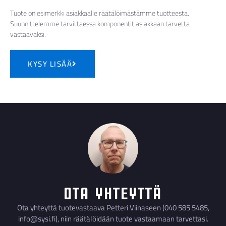
Tuote on esimerkki asiakkaalle räätälöimästämme tuotteesta.
Suunnittelemme tarvittaessa komponentit asiakkaan tarvetta
vastaavaksi.
KYSY LISÄÄ
Ota yhteyttä
Ota yhteyttä tuotevastaava Petteri Viinaseen (040 585 5485,
info@sysi.fi), niin räätälöidään tuote vastaamaan tarvettasi.