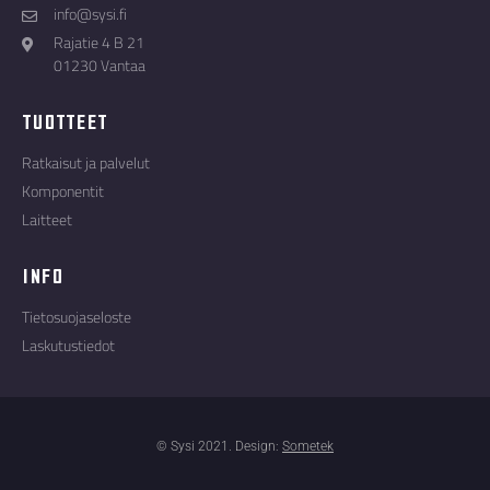
info@sysi.fi
Rajatie 4 B 21
01230 Vantaa
Tuotteet
Ratkaisut ja palvelut
Komponentit
Laitteet
Info
Tietosuojaseloste
Laskutustiedot
© Sysi 2021. Design:
Sometek