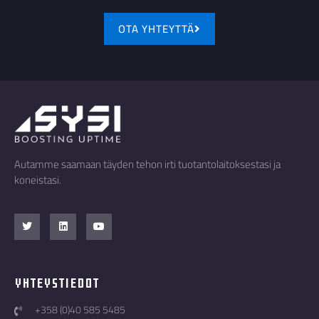
OTA YHTEYTTÄ
Autamme saamaan täyden tehon irti tuotantolaitoksestasi ja
koneistasi.
Yhteystiedot
+358 (0)40 585 5485