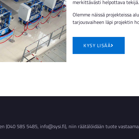
merkittävästi helpottava tekijä.
Olemme näissä projekteissa al
tarjousvaiheen läpi projektin h
KYSY LISÄÄ
en (040 585 5485, info@sysi.fi), niin räätälöidään tuote vastaama