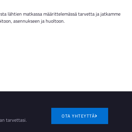
usta lähtien matkassa määrittelemässä tarvetta ja jatkamme
oitoon, asennukseen ja huoltoon.
OTA YHTEYTTÄ
an tarvettasi.