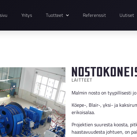
sivu
Yritys
Tuotteet
Referenssit
Uutiset
Nostokonei
LAITTEET
Malmin nosto on tyypillisesti 
Köepe-, Blair-, yksi- ja kaksir
erikoisalaa.
Projektien suuresta koosta, pi
haastavuudesta johtuen, on pa