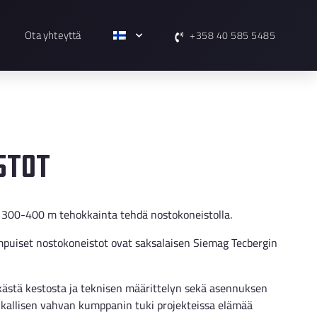
Ota yhteyttä
+358 40 585 5485
stot
jo 300-400 m tehokkainta tehdä nostokoneistolla.
umpuiset nostokoneistot ovat saksalaisen Siemag Tecbergin
tkästä kestosta ja teknisen määrittelyn sekä asennuksen
ikallisen vahvan kumppanin tuki projekteissa elämää