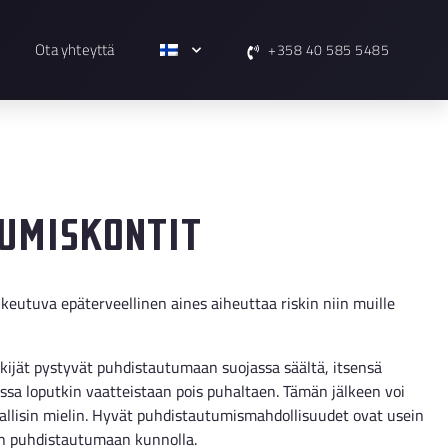
Ota yhteyttä
+358 40 585 5485
umiskontit
lkeutuva epäterveellinen aines aiheuttaa riskin niin muille
ijät pystyvät puhdistautumaan suojassa säältä, itsensä
ssa loputkin vaatteistaan pois puhaltaen. Tämän jälkeen voi
rvallisin mielin. Hyvät puhdistautumismahdollisuudet ovat usein
an puhdistautumaan kunnolla.