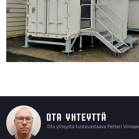
Ota yhteyttä
Ota yhteyttä tuotevastaava Petteri Viinase