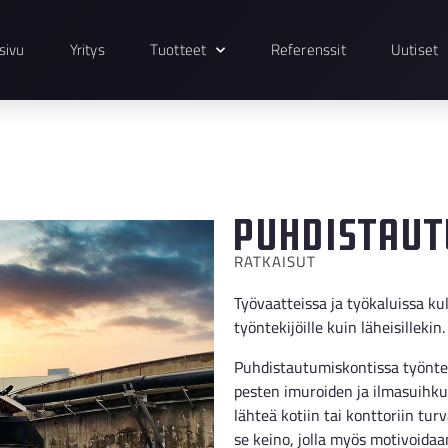
sivu
Yritys
Tuotteet
Referenssit
Uutiset
Puhdistaut
RATKAISUT
Työvaatteissa ja työkaluissa ku
työntekijöille kuin läheisillekin.
Puhdistautumiskontissa työntek
pesten imuroiden ja ilmasuihku
lähteä kotiin tai konttoriin tu
se keino, jolla myös motivoida