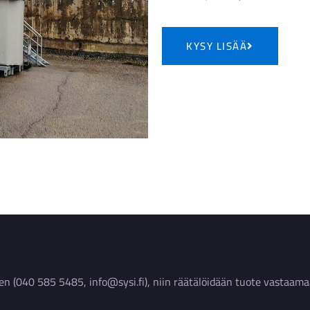
KYSY LISÄÄ
en (040 585 5485, info@sysi.fi), niin räätälöidään tuote vastaama