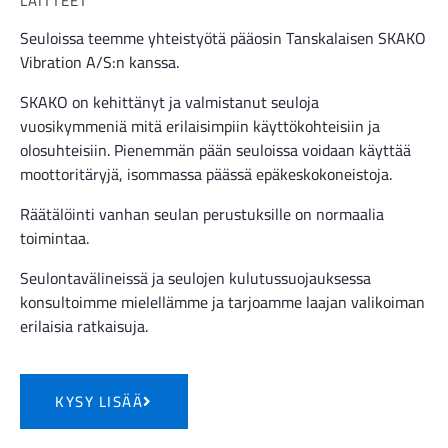
LAITTEET
Seuloissa teemme yhteistyötä pääosin Tanskalaisen SKAKO
Vibration A/S:n kanssa.
SKAKO on kehittänyt ja valmistanut seuloja
vuosikymmeniä mitä erilaisimpiin käyttökohteisiin ja
olosuhteisiin. Pienemmän pään seuloissa voidaan käyttää
moottoritäryjä, isommassa päässä epäkeskokoneistoja.
Räätälöinti vanhan seulan perustuksille on normaalia
toimintaa.
Seulontavälineissä ja seulojen kulutussuojauksessa
konsultoimme mielellämme ja tarjoamme laajan valikoiman
erilaisia ratkaisuja.
KYSY LISÄÄ