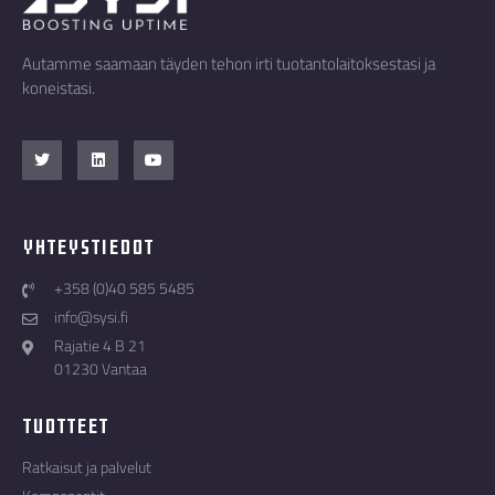
Autamme saamaan täyden tehon irti tuotantolaitoksestasi ja
koneistasi.
Yhteystiedot
+358 (0)40 585 5485
info@sysi.fi
Rajatie 4 B 21
01230 Vantaa
Tuotteet
Ratkaisut ja palvelut