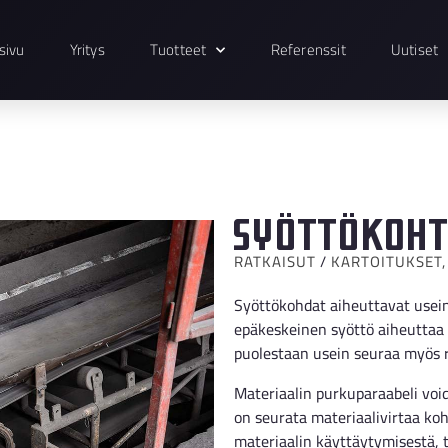
sivu
Yritys
Tuotteet
Referenssit
Uutiset
Syöttökoht
RATKAISUT
/
KARTOITUKSET,
Syöttökohdat aiheuttavat usei
epäkeskeinen syöttö aiheuttaa 
puolestaan usein seuraa myös r
Materiaalin purkuparaabeli vo
on seurata materiaalivirtaa koh
materiaalin käyttäytymisestä, t