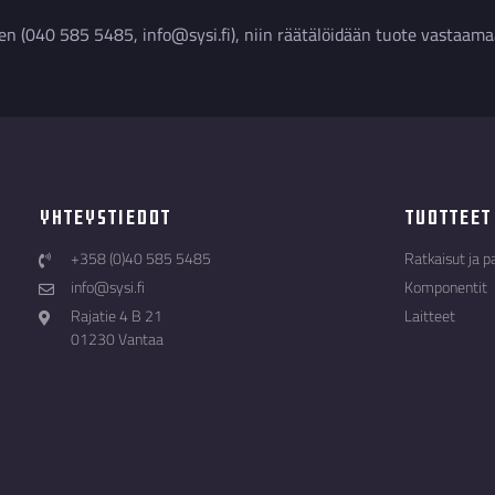
en (040 585 5485, info@sysi.fi), niin räätälöidään tuote vastaama
Yhteystiedot
Tuotteet
+358 (0)40 585 5485
Ratkaisut ja p
info@sysi.fi
Komponentit
Rajatie 4 B 21
Laitteet
01230 Vantaa