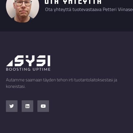
Ota yhteyttä tuotevastaava Petteri Viinase
Autamme saamaan täyden tehon irti tuotantolaitoksestasi ja
koneistasi.