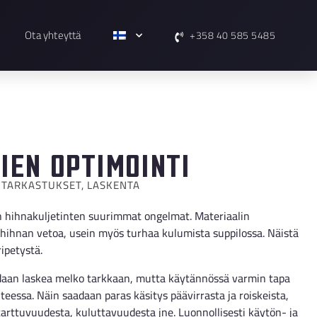
Ota yhteyttä
+358 40 585 5485
ien optimointi
 TARKASTUKSET, LASKENTA
n hihnakuljetinten suurimmat ongelmat. Materiaalin
hihnan vetoa, usein myös turhaa kulumista suppilossa. Näistä
ipetystä.
idaan laskea melko tarkkaan, mutta käytännössä varmin tapa
teessa. Näin saadaan paras käsitys päävirrasta ja roiskeista,
arttuvuudesta, kuluttavuudesta jne. Luonnollisesti käytön- ja