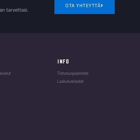
OTA YHTEYTTÄ
an tarvettasi.
Info
alvelut
Tietosuojaseloste
Laskutustiedot