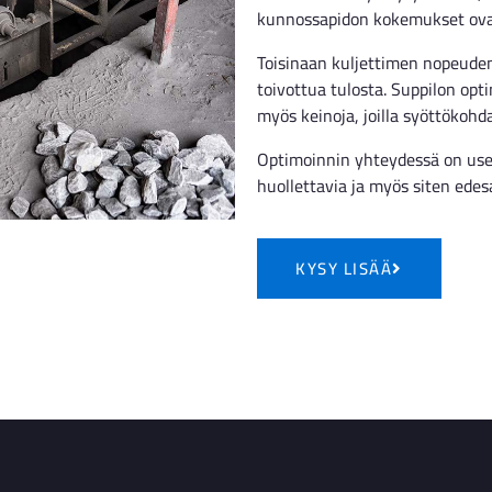
kunnossapidon kokemukset ovat 
Toisinaan kuljettimen nopeuden
toivottua tulosta. Suppilon opt
myös keinoja, joilla syöttöko
Optimoinnin yhteydessä on use
huollettavia ja myös siten ede
KYSY LISÄÄ