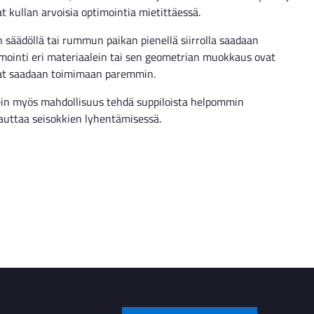
kullan arvoisia optimointia mietittäessä.
 säädöllä tai rummun paikan pienellä siirrolla saadaan
imointi eri materiaalein tai sen geometrian muokkaus ovat
hdat saadaan toimimaan paremmin.
in myös mahdollisuus tehdä suppiloista helpommin
sauttaa seisokkien lyhentämisessä.